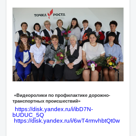
«Видеоролики по профилактике дорожно-
транспортных происшествий»
https://disk.yandex.ru/i/ibD7N-
bUDUC_5Q
https://disk.yandex.ru/i/6wT4rmvhbtQt0w