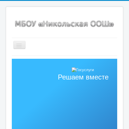
Включить/
выключить
навигацию
Главная страница
Сведения об образовательной организации
Решаем вместе
Новости
Карта сайта
ИНКО
Точка роста
Спортивный клуб
ВсОШ