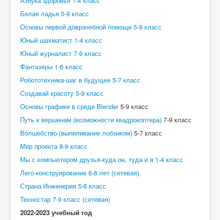
Азбука здоровья 1-4 класс
Родителям
Белая ладья 5-9 класс
Основы первой доврачебной помощи 5-9 класс
ГТО
Юный шахматист 1-4 класс
Большая перемена
Юный журналист 7-9 класс
Билет в будущее
Фантазеры 1-6 класс
Разговор о важном
Робототехника-шаг в будущее 5-7 класс
Создавай красоту 5-9 класс
Музей
Основы графики в среде Blender
5-9 класс
Школьный медиацентр
Путь к вершинам (возможности квадрокоптера)
7-9 класс
Приём детей в 1 класс
Волшебство (выпиливание лобзиком)
5-7 класс
Детские организации
Мир проекта 8-9 класс
Мы с компьютером друзья-куда он, туда и я 1-4 класс
Лего-конструирование 6-8 лет (сетевая)
Страна Инженерия 5-6 класс
Техностар 7-9 класс (сетевая)
2022-2023 учебный год