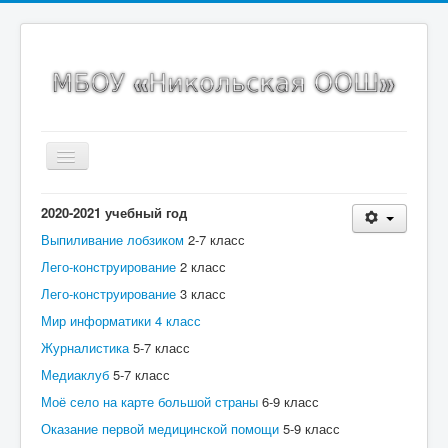
Включить/
выключить
навигацию
Главная страница
2020-2021 учебный год
Выпиливание лобзиком
Сведения об образовательной организации
2-7 класс
Лего-конструирование
2 класс
Новости
Лего-конструирование
3 класс
Карта сайта
Мир информатики 4 класс
ИНКО
Журналистика
5-7 класс
Медиаклуб
5-7 класс
Точка роста
Моё село на карте большой страны
6-9 класс
Спортивный клуб
Оказание первой медицинской помощи
5-9 класс
ВсОШ