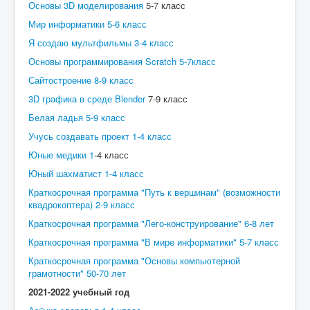
Основы 3D моделирования
5-7 класс
Воспитание
Мир информатики 5-6 класс
Я создаю мультфильмы 3-4 класс
Национальный проект «Образование»
Основы программирования Scratch 5-7класс
Независимая оценка качества образования
Сайтостроение 8-9 класс
Питание
3D графика в среде Blender
7-9 класс
Внедрение целевой модели наставничество
Белая ладья 5-9 класс
Учусь создавать проект 1-4 класс
Организация питания
Юные медики 1
-4 класс
Дошкольная группа
Юный шахматист 1-4 класс
ВВЕДЕНИЕ ФГОС-2022
Краткосрочная программа "Путь к вершинам" (возможности
квадрокоптера) 2-9 класс
Охрана окружающей среды
Краткосрочная программа "Лего-конструирование" 6-8 лет
Цифровая образовательная среда
Краткосрочная программа "В мире информатики" 5-7 класс
Функциональная грамотность
Краткосрочная программа "Основы компьютерной
грамотности" 50-70 лет
Финансовая грамотность
2021-2022 учебный год
ОГЭ