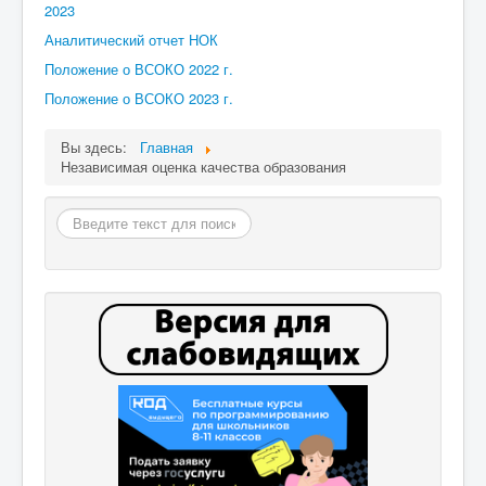
2023
Воспитание
Аналитический отчет НОК
Положение о ВСОКО 2022 г.
Национальный проект «Образование»
Положение о ВСОКО 2023 г.
Независимая оценка качества образования
Питание
Вы здесь:
Главная
Независимая оценка качества образования
Внедрение целевой модели наставничество
Организация питания
Поиск
Дошкольная группа
ВВЕДЕНИЕ ФГОС-2022
Охрана окружающей среды
Цифровая образовательная среда
Функциональная грамотность
Финансовая грамотность
ОГЭ