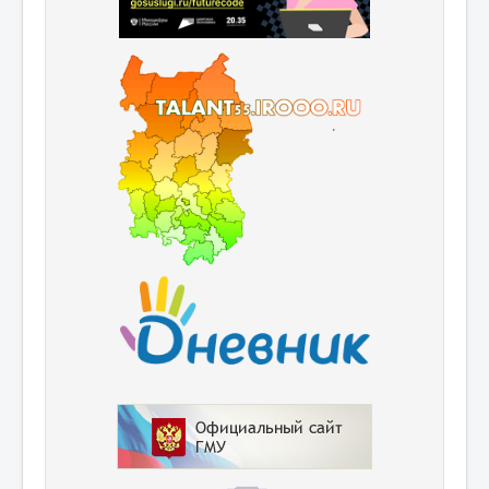
Родителям
ГТО
Большая перемена
Билет в будущее
Разговор о важном
Музей
Школьный медиацентр
Приём детей в 1 класс
Детские организации