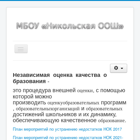
Включить/
выключить
навигацию
Главная страница
Независимая
Сведения об образовательной организации
оценка
качества
о
бразования
-
Новости
это процедура внешней
, с помощью
оценки
Карта сайта
которой можно
производить
программ
оценку
образовательных
ИНКО
,
и
образовательных
организаций
образовательных
достижений школьников и их динамику,
Точка роста
обеспечивающую качественное
.
образование
Спортивный клуб
План мероприятий по устранению недостатков НОК 2017
План мероприятий по устранению недостатков НОК 2021-
ВсОШ