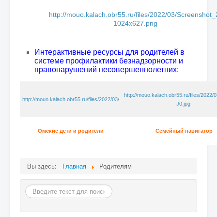
Родителям
http://mouo.kalach.obr55.ru/files/2022/03/Screenshot_
1024x627.png
ГТО
Большая перемена
Интерактивные ресурсы для родителей в
Билет в будущее
системе профилактики безнадзорности и
правонарушений несовершеннолетних:
Разговор о важном
Музей
http://mouo.kalach.obr55.ru/files/2022/
http://mouo.kalach.obr55.ru/files/2022/03/
J0.jpg
Школьный медиацентр
Приём детей в 1 класс
Омские дети и родители
Семейный навигатор
Детские организации
Вы здесь:
Главная
Родителям
Поиск