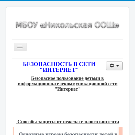
Включить/
выключить
навигацию
Главная страница
БЕЗОПАСНОСТЬ В СЕТИ
"ИНТЕРНЕТ"
Сведения об образовательной организации
Безопасное пользование детьми в
Новости
информационно-телекоммуникационной сети
"Интернет"
Карта сайта
ИНКО
Точка роста
Способы защиты от нежелательного контента
Спортивный клуб
ВсОШ