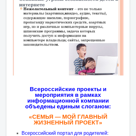
Воспитание
Национальный проект «Образование»
Независимая оценка качества образования
Питание
Внедрение целевой модели наставничество
Организация питания
Дошкольная группа
ВВЕДЕНИЕ ФГОС-2022
Всероссийские проекты и
Охрана окружающей среды
мероприятия в рамках
информационной компании
Цифровая образовательная среда
объедены единым слоганом:
Функциональная грамотность
«СЕМЬЯ — МОЙ ГЛАВНЫЙ
ЖИЗНЕННЫЙ ПРОЕКТ»
Финансовая грамотность
ОГЭ
Всероссийский портал для родителей: