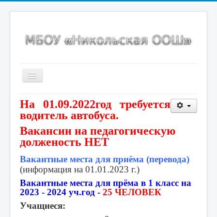
Включить/
выключить
навигацию
Главная страница
На 01.09.2022год требуется
водитель автобуса.
Сведения об образовательной организации
Вакансии на педагогическую
Новости
долженость НЕТ
Карта сайта
Вакантные места для приёма (перевода)
ИНКО
(информация на 01.01.2023 г.)
Точка роста
Вакантные места для прёма в 1 класс на
2023 - 2024 уч.год -
25 ЧЕЛОВЕК
Спортивный клуб
Учащиеся:
ВсОШ