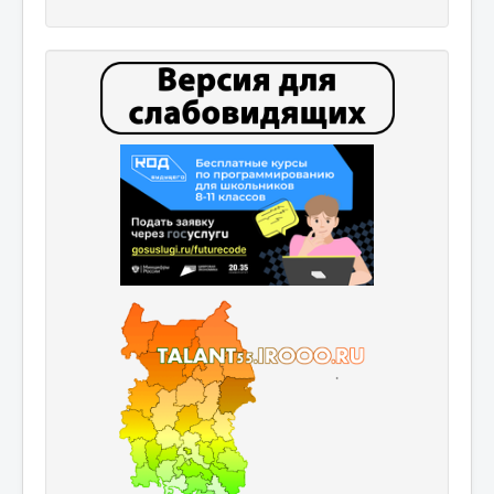
Родителям
ГТО
Большая перемена
Билет в будущее
Разговор о важном
Музей
Школьный медиацентр
Приём детей в 1 класс
Детские организации