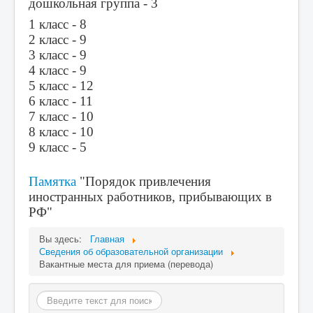
дошкольная группа - 3
Воспитание
1 класс - 8
2 класс - 9
Национальный проект «Образование»
3 класс - 9
Независимая оценка качества образования
4 класс - 9
5 класс - 12
Питание
6 класс - 11
7 класс - 10
Внедрение целевой модели наставничество
8 класс - 10
Организация питания
9 класс - 5
Дошкольная группа
Памятка
"Порядок привлечения
ВВЕДЕНИЕ ФГОС-2022
иностранных работников, прибывающих в
Охрана окружающей среды
РФ"
Цифровая образовательная среда
Вы здесь:
Главная
Сведения об образовательной организации
Функциональная грамотность
Вакантные места для приема (перевода)
Финансовая грамотность
Поиск
ОГЭ